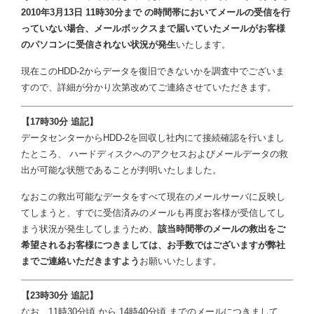
2010年3月13日 11時30分まで の時間帯においてメールの受信を行
っていない場合、メールボックスまで届いていたメールがお客様
のパソコンに受信されない状況が発生
いたします。
現在このHDD-2からデータを復旧できないかを調査中でございま
すので、詳細が分かり次第改めてご連絡させていただきます。
【17時30分 追記】
データセンターからHDD-2を回収し社内にて接続確認を行いまし
たところ、 ハードディスクへのアクセスおよびメールデータの救
出が可能な状態であることが判明いたしました。
なおこの救出可能なデータをすべて現在のメールサーバに反映し
てしまうと、すでに受信済みのメールも再度お客様が受信してし
まう状況が発生してしまうため、
該当時間帯のメールの救出をご
希望されるお客様につきましては、お手数ではございますが弊社
までご連絡いただきますよう
お願いいたします。
【23時30分 追記】
なお、11時30分頃 から 14時40分頃 までのメールにつきまして